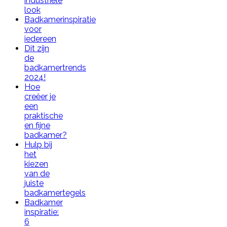
industriële
look
Badkamerinspiratie
voor
iedereen
Dit zijn
de
badkamertrends
2024!
Hoe
creëer je
een
praktische
en fijne
badkamer?
Hulp bij
het
kiezen
van de
juiste
badkamertegels
Badkamer
inspiratie:
6