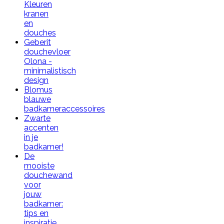
Kleuren
kranen
en
douches
Geberit
douchevloer
Olona -
minimalistisch
design
Blomus
blauwe
badkameraccessoires
Zwarte
accenten
in je
badkamer!
De
mooiste
douchewand
voor
jouw
badkamer:
tips en
inspiratie