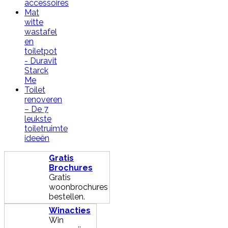
accessoires
Mat
witte
wastafel
en
toiletpot
- Duravit
Starck
Me
Toilet
renoveren
– De 7
leukste
toiletruimte
ideeën
Gratis
Brochures
Gratis
woonbrochures
bestellen.
Winacties
Win