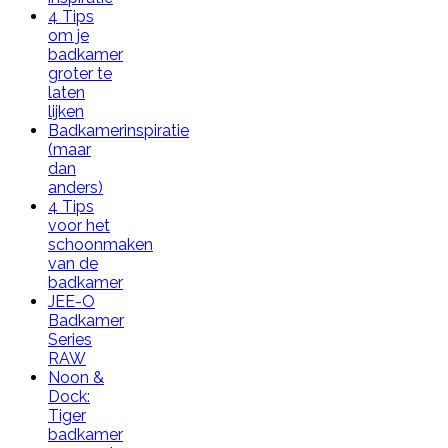
4 Tips
om je
badkamer
groter te
laten
lijken
Badkamerinspiratie
(maar
dan
anders)
4 Tips
voor het
schoonmaken
van de
badkamer
JEE-O
Badkamer
Series
RAW
Noon &
Dock:
Tiger
badkamer