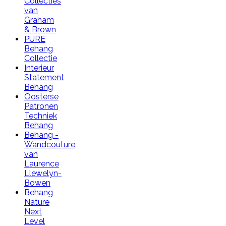
Collecties
van
Graham
& Brown
PURE
Behang
Collectie
Interieur
Statement
Behang
Oosterse
Patronen
Techniek
Behang
Behang -
Wandcouture
van
Laurence
Llewelyn-
Bowen
Behang
Nature
Next
Level