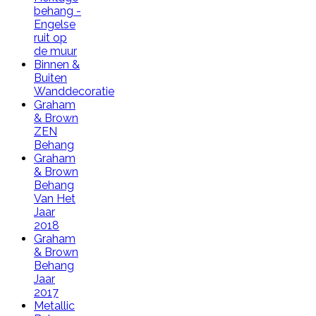
behang -
Engelse
ruit op
de muur
Binnen &
Buiten
Wanddecoratie
Graham
& Brown
ZEN
Behang
Graham
& Brown
Behang
Van Het
Jaar
2018
Graham
& Brown
Behang
Jaar
2017
Metallic