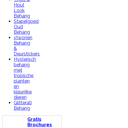
Hout
Look
Behang
Stapelgoed
Oud
Behang
vtwonen
Behang
&
Deurstickers
Hysterisch
behang
met
tropische
planten
en
kleurrijke
dieren
Glitterati
Behang
Gratis
Brochures