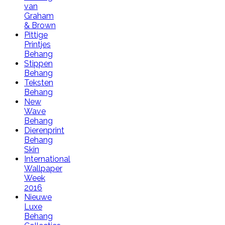
van
Graham
& Brown
Pittige
Printjes
Behang
Stippen
Behang
Teksten
Behang
New
Wave
Behang
Dierenprint
Behang
Skin
International
Wallpaper
Week
2016
Nieuwe
Luxe
Behang