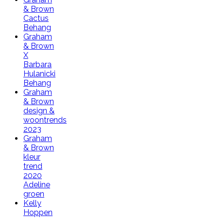
& Brown
Cactus
Behang
Graham
& Brown
X
Barbara
Hulanicki
Behang
Graham
& Brown
design &
woontrends
2023
Graham
& Brown
kleur
trend
2020
Adeline
groen
Kelly
Hoppen