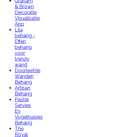
Graham
& Brown
Decoratie
Visualisatie
App
Lila
behang -
Effen
behang
voor
trendy
wand
Doorleefde
Wanden
Behang
Artisan
Behang
Pastel
Servies
En
Vogelhuisjes
Behang
The
Royal