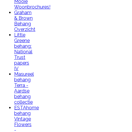
Mooie
Woonbrochures!
Graham
& Brown
Behang
Overzicht
Little
Greene
behang:
National
Trust
papers
IV
Masureel
behang
Terra -
Aardse
behang
collectie
ESTAhome
behang
Vintage
Flowers
-