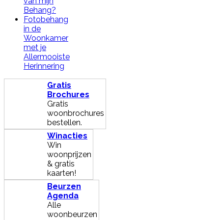
van mijn
Behang?
Fotobehang
in de
Woonkamer
met je
Allermooiste
Herinnering
Gratis
Brochures
Gratis
woonbrochures
bestellen.
Winacties
Win
woonprijzen
& gratis
kaarten!
Beurzen
Agenda
Alle
woonbeurzen