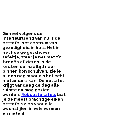
Geheel volgens de
interieurtrend van nu is de
eettafel het centrum van
gezelligheid in huis. Het in
het hoekje geschoven
tafeltje, waar je net met z’n
tweeën of vieren in de
keuken de maaltijd naar
binnen kon schuiven, zie je
alleen nog maar als het echt
niet anders kan. De eettafel
krijgt vandaag de dag alle
ruimte en mag gezien
worden.
Robuuste tafels
laat
je de meest prachtige eiken
eettafels zien voor alle
woonstijlen in vele vormen
en maten!