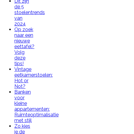
Dit zijn
dé 5
stoelentrends
van
2024
Op zoek
naar een
nieuwe
eettafel?
Volg
deze
tips!
Vintage
eetkamerstoelen:
Hot or
Not?
Banken
voor
kleine
appartementen:
Ruimteoptimalisatie
met stijl
Zo kies
je de