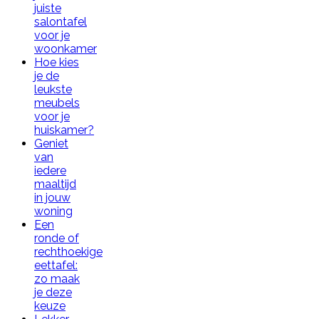
juiste
salontafel
voor je
woonkamer
Hoe kies
je de
leukste
meubels
voor je
huiskamer?
Geniet
van
iedere
maaltijd
in jouw
woning
Een
ronde of
rechthoekige
eettafel:
zo maak
je deze
keuze