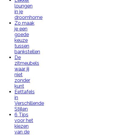
Lekker
loungen
in je
droomhome
Zo maak
je een
goede
keuze
tussen
bankstellen
De
zitmeubels
waar jij
niet
zonder
kunt
Eettafels
in
Verschillende
Stijlen
6 Tips
voor het
kiezen
van de