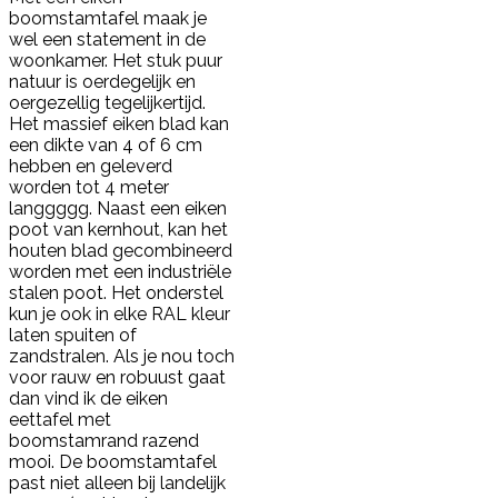
boomstamtafel maak je
wel een statement in de
woonkamer. Het stuk puur
natuur is oerdegelijk en
oergezellig tegelijkertijd.
Het massief eiken blad kan
een dikte van 4 of 6 cm
hebben en geleverd
worden tot 4 meter
langgggg. Naast een eiken
poot van kernhout, kan het
houten blad gecombineerd
worden met een industriële
stalen poot. Het onderstel
kun je ook in elke RAL kleur
laten spuiten of
zandstralen. Als je nou toch
voor rauw en robuust gaat
dan vind ik de eiken
eettafel met
boomstamrand razend
mooi. De boomstamtafel
past niet alleen bij landelijk