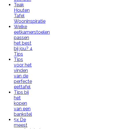
Teak
Houten
Tafel
Wooninspiratie
Welke
eetkamerstoelen
passen
het best
bij jou? 4
Tips
Tips
voor het
vinden
van de
perfecte
eettafel
Tips bij
het
kopen
van een
bankstel
5x De
meest