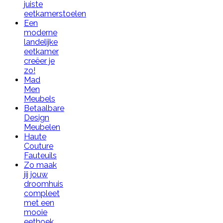
juiste
eetkamerstoelen
Een
moderne
landelijke
eetkamer
creëer je
zo!
Mad
Men
Meubels
Betaalbare
Design
Meubelen
Haute
Couture
Fauteuils
Zo maak
jij jouw
droomhuis
compleet
met een
mooie
eethoek