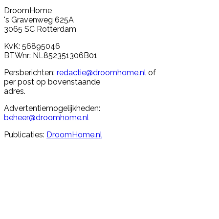
DroomHome
's Gravenweg 625A
3065 SC Rotterdam
KvK: 56895046
BTWnr: NL852351306B01
Persberichten:
redactie@droomhome.nl
of
per post op bovenstaande
adres.
Advertentiemogelijkheden:
beheer@droomhome.nl
Publicaties:
DroomHome.nl