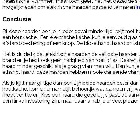
"realistische" vlammen, maar toch geeft het niet dezelfde sf
mogelijkheden om elektrische haarden passend te maken
in
Conclusie
Bij deze haarden ben je in ieder geval minder tijd kwijt met h
een houtkachel. Een elektrische kachel kun je eenvoudig a
afstandsbediening of een knop. De bio-ethanol haard ontste
Het is duidelijk dat elektrische haarden de veiligste haarden zi
brand en je hebt ook geen narigheid van roet of as. Daarente
haard minder geschikt als je graag vlammen wilt. Dan kun je
ethanol haard, deze haarden hebben mooie dansende vla
Als je kijkt naar giftige dampen zijn beide haarden beter dan
houtkachel komen er namelijk behoorlijk wat dampen vrij, w
moet ventileren. Kies een haard die goed bij je past, de aa
een flinke investering zijn, maar daarna heb je er veel plezier