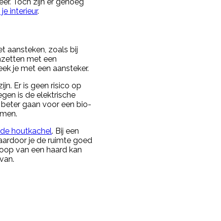
eer. Toch zijn er genoeg
 je interieur
.
et aansteken, zoals bij
anzetten met een
ek je met een aansteker.
jn. Er is geen risico op
gen is de elektrische
 beter gaan voor een bio-
mmen.
de houtkachel
. Bij een
aardoor je de ruimte goed
nkoop van een haard kan
 van.