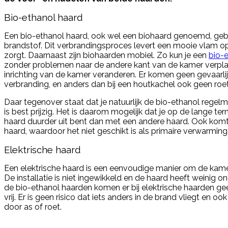
Bio-ethanol haard
Een bio-ethanol haard, ook wel een biohaard genoemd, geb
brandstof. Dit verbrandingsproces levert een mooie vlam op 
zorgt. Daarnaast zijn biohaarden mobiel. Zo kun je een
bio-
zonder problemen naar de andere kant van de kamer verpl
inrichting van de kamer veranderen. Er komen geen gevaarlij
verbranding, en anders dan bij een houtkachel ook geen roe
Daar tegenover staat dat je natuurlijk de bio-ethanol regelm
is best prijzig. Het is daarom mogelijk dat je op de lange te
haard duurder uit bent dan met een andere haard. Ook kom
haard, waardoor het niet geschikt is als primaire verwarming
Elektrische haard
Een elektrische haard is een eenvoudige manier om de kame
De installatie is niet ingewikkeld en de haard heeft weinig o
de bio-ethanol haarden komen er bij elektrische haarden g
vrij. Er is geen risico dat iets anders in de brand vliegt en 
door as of roet.