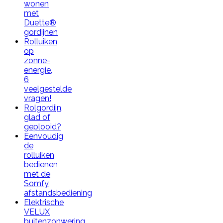
wonen
met
Duette®
gordijnen
Rolluiken
op
zonne-
energie,
6
veelgestelde
vragen!
Rolgordijn,
glad of
geplooid?
Eenvoudig
de
rolluiken
bedienen
met de
Somfy
afstandsbediening
Elektrische
VELUX
buitenzonwering