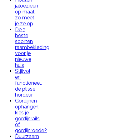
jaloezieen
op maat:
zo meet
je ze op
De 3
beste
soorten
raambekleding
voor je
nieuwe
huis
Stijlvol
en
functioneel,
de plisse
hordeur
Gordijnen
ophangen:
kies je
gordijnrails
of
gordijnroede?
Duurzaam