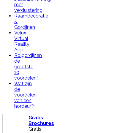
met
verduistering
Raamdecoratie
&
Gordijnen
Velux
Virtual
Reality
App
Rolgordijnen,
de
grootste
10
voordelen!
Wat zijn
de
voordelen
van een
hordeur?
Gratis
Brochures
Gratis