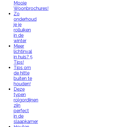
Mooie
Woonbrochures!
Zo
onderhoud
je je
rolluiken
in de
winter
Meer
lichtinval
in huis? 5
Tips!
Tips om
de hitte
buiten te
houden!
Deze
typen
rolgordijnen
zijn
perfect
in de
slaapkamer
Houten