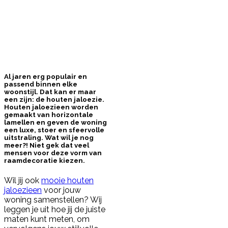
Al jaren erg populair en
passend binnen elke
woonstijl. Dat kan er maar
een zijn: de houten jaloezie.
Houten jaloezieen worden
gemaakt van horizontale
lamellen en geven de woning
een luxe, stoer en sfeervolle
uitstraling. Wat wil je nog
meer?! Niet gek dat veel
mensen voor deze vorm van
raamdecoratie kiezen.
Wil jij ook
mooie houten
jaloezieen
voor jouw
woning samenstellen? Wij
leggen je uit hoe jij de juiste
maten kunt meten, om