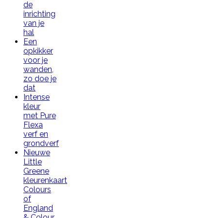
de
inrichting
van je
hal
Een
opkikker
voor je
wanden,
zo doe je
dat
Intense
kleur
met Pure
Flexa
verf en
grondverf
Nieuwe
Little
Greene
kleurenkaart
Colours
of
England
& Colour