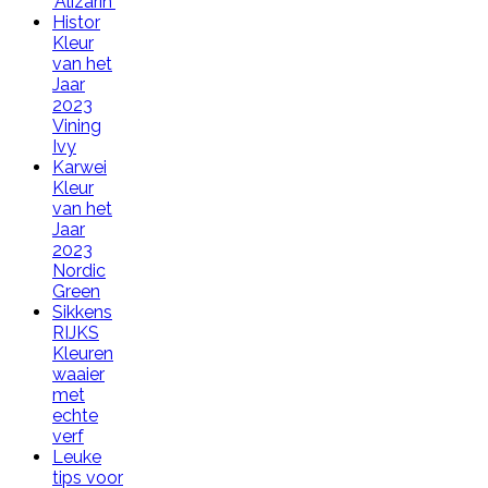
'Alizarin'
Histor
Kleur
van het
Jaar
2023
Vining
Ivy
Karwei
Kleur
van het
Jaar
2023
Nordic
Green
Sikkens
RIJKS
Kleuren
waaier
met
echte
verf
Leuke
tips voor