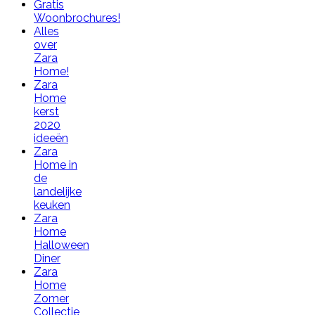
Gratis
Woonbrochures!
Alles
over
Zara
Home!
Zara
Home
kerst
2020
ideeën
Zara
Home in
de
landelijke
keuken
Zara
Home
Halloween
Diner
Zara
Home
Zomer
Collectie