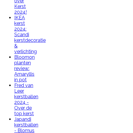
over
Kerst
2024!
IKEA
kerst
2024:
Scandi
kerstdecoratie
&
verlichting
Bloomon
planten
review:
Amaryllis
in pot
Fred van
Leer
kerstballen
2024 -
Over de
top kerst
Japandi
kerstballen
- Blomus