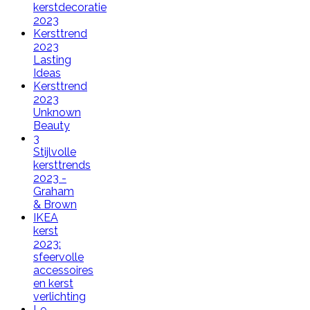
kerstdecoratie
2023
Kersttrend
2023
Lasting
Ideas
Kersttrend
2023
Unknown
Beauty
3
Stijlvolle
kersttrends
2023 -
Graham
& Brown
IKEA
kerst
2023:
sfeervolle
accessoires
en kerst
verlichting
Le