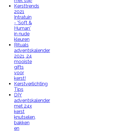
met stijl!
Kersttrends
2021
Intratuin
- 'Soft &
Human'
in nude
kleuren
Rituals
adventskalender
2021, 24
mooiste
gifts
voor
kerst!
Kerstverlichting
Tips
DIY
adventskalender
met 24x
kerst
knutselen,
bakken
en