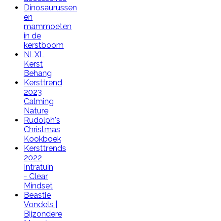
Dinosaurussen
en
mammoeten
in de
kerstboom
NLXL
Kerst
Behang
Kersttrend
2023
Calming
Nature
Rudolph's
Christmas
Kookboek
Kersttrends
2022
Intratuin
- Clear
Mindset
Beastie
Vondels |
Bijzondere