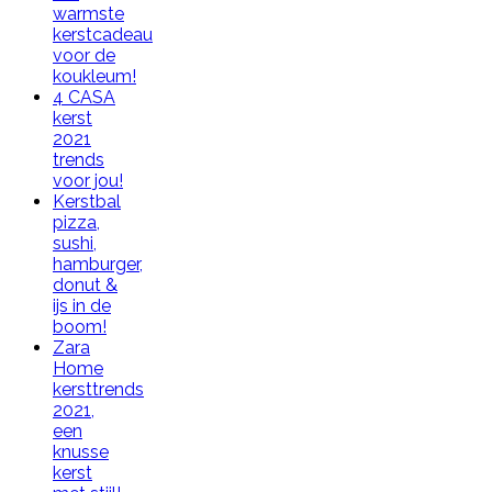
warmste
kerstcadeau
voor de
koukleum!
4 CASA
kerst
2021
trends
voor jou!
Kerstbal
pizza,
sushi,
hamburger,
donut &
ijs in de
boom!
Zara
Home
kersttrends
2021,
een
knusse
kerst