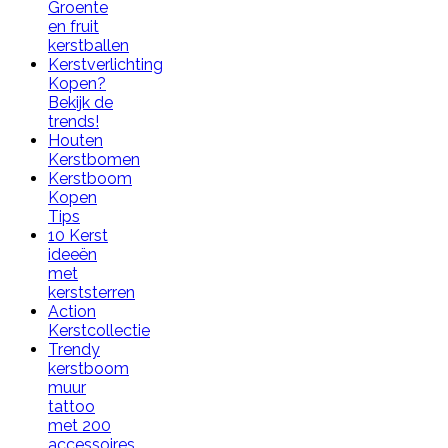
Groente
en fruit
kerstballen
Kerstverlichting
Kopen?
Bekijk de
trends!
Houten
Kerstbomen
Kerstboom
Kopen
Tips
10 Kerst
ideeën
met
kerststerren
Action
Kerstcollectie
Trendy
kerstboom
muur
tattoo
met 200
accessoires