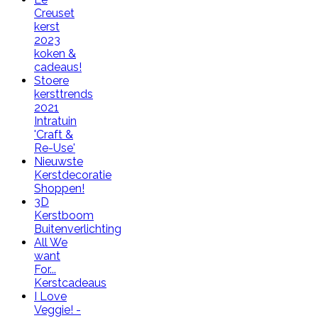
Creuset
kerst
2023
koken &
cadeaus!
Stoere
kersttrends
2021
Intratuin
'Craft &
Re-Use'
Nieuwste
Kerstdecoratie
Shoppen!
3D
Kerstboom
Buitenverlichting
All We
want
For...
Kerstcadeaus
I Love
Veggie! -