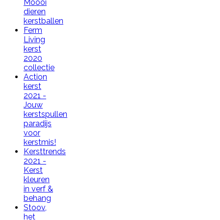
Moooi
dieren
kerstballen
Ferm
Living
kerst
2020
collectie
Action
kerst
2021 -
Jouw
kerstspullen
paradijs
voor
kerstmis!
Kersttrends
2021 -
Kerst
kleuren
in verf &
behang
Stoov,
het