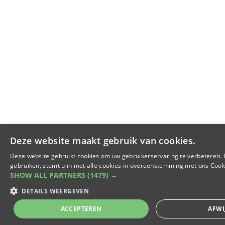
Deze website maakt gebruik van cookies.
Deze website gebruikt cookies om uw gebruikerservaring te verbeteren. 
gebruiken, stemt u in met alle cookies in overeenstemming met ons Cook
SHOW ALL PARTNERS
(1479) →
DETAILS WEERGEVEN
ACCEPTEREN
AFWI