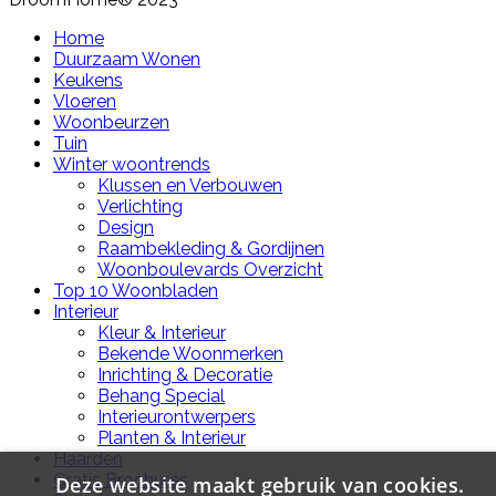
Home
Duurzaam Wonen
Keukens
Vloeren
Woonbeurzen
Tuin
Winter woontrends
Klussen en Verbouwen
Verlichting
Design
Raambekleding & Gordijnen
Woonboulevards Overzicht
Top 10 Woonbladen
Interieur
Kleur & Interieur
Bekende Woonmerken
Inrichting & Decoratie
Behang Special
Interieurontwerpers
Planten & Interieur
Haarden
Gratis Brochures
Deze website maakt gebruik van cookies.