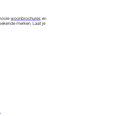
 mooie
woonbrochures
en
ekende merken. Laat je
.