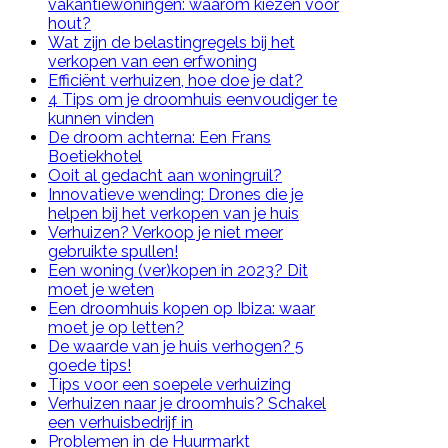
vakantiewoningen: waarom kiezen voor
hout?
Wat zijn de belastingregels bij het
verkopen van een erfwoning
Efficiënt verhuizen, hoe doe je dat?
4 Tips om je droomhuis eenvoudiger te
kunnen vinden
De droom achterna: Een Frans
Boetiekhotel
Ooit al gedacht aan woningruil?
Innovatieve wending: Drones die je
helpen bij het verkopen van je huis
Verhuizen? Verkoop je niet meer
gebruikte spullen!
Een woning (ver)kopen in 2023? Dit
moet je weten
Een droomhuis kopen op Ibiza: waar
moet je op letten?
De waarde van je huis verhogen? 5
goede tips!
Tips voor een soepele verhuizing
Verhuizen naar je droomhuis? Schakel
een verhuisbedrijf in
Problemen in de Huurmarkt