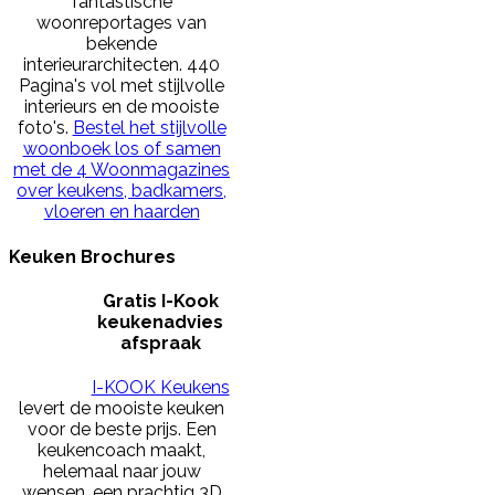
fantastische
woonreportages van
bekende
interieurarchitecten. 440
Pagina's vol met stijlvolle
interieurs en de mooiste
foto's.
Bestel het stijlvolle
woonboek los of samen
met de 4 Woonmagazines
over keukens, badkamers,
vloeren en haarden
Keuken Brochures
Gratis I-Kook
keukenadvies
afspraak
I-KOOK Keukens
levert de mooiste keuken
voor de beste prijs. Een
keukencoach maakt,
helemaal naar jouw
wensen, een prachtig 3D