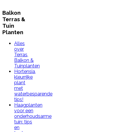
Balkon
Terras &
Tuin
Planten
Alles
over
Terras,
Balkon &
Tuinplanten
Hortensia,
kleurrijke
plant
met
waterbesparende
tips!
Haagplanten
voor een
onderhoudsarme
tuin: tips
en