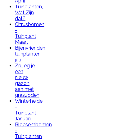
April
Tuinplanten,
Wat Zijn
dat?
Citrusbomen
-
Tuinplant
Maart
Bijenvrienden
tuinplanten
juli
Zo leg je
een
nieuw
gazon
aan met
graszoden
Winterheide
-
Tuinplant
Januari
Bloesembomen
-
Tuinplanten