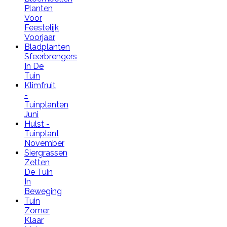
Planten
Voor
Feestelijk
Voorjaar
Bladplanten
Sfeerbrengers
In De
Tuin
Klimfruit
-
Tuinplanten
Juni
Hulst -
Tuinplant
November
Siergrassen
Zetten
De Tuin
In
Beweging
Tuin
Zomer
Klaar