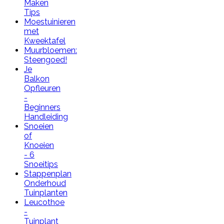
Maken
Tips
Moestuinieren
met
Kweektafel
Muurbloemen:
Steengoed!
Je
Balkon
Opfleuren
-
Beginners
Handleiding
Snoeien
of
Knoeien
- 6
Snoeitips
Stappenplan
Onderhoud
Tuinplanten
Leucothoe
-
Tuinplant