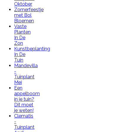
Oktober
Zomerfeestje
met Bol
Bloemen
Vaste
Planten
In De
Zon
Kunstbeplanting
In De
Tuin
Mandevilla
-
Tuinplant
Mei
Een
appelboom
in je tuin?
Dit moet
je weten!
Clematis
-
Tuinplant