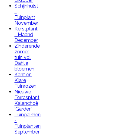
Oktober
Schijnhulst
-
Tuinplant
November
Kerstplant
- Maand
December
Zinderende
zomer
tuin vol
Dahlia
bloemen
Kant en
Klare
Tuinrozen
Nieuwe
Terrasplant
Kalanchoë
‘Garden’
Tuinpalmen
-
Tuinplanten
September