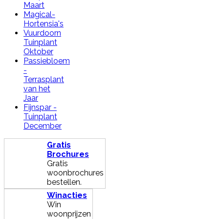
Maart
Magical-
Hortensia's
Vuurdoorn
Tuinplant
Oktober
Passiebloem
-
Terrasplant
van het
Jaar
Fijnspar -
Tuinplant
December
Gratis
Brochures
Gratis
woonbrochures
bestellen.
Winacties
Win
woonprijzen