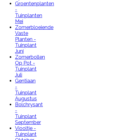
Groentenplanten
-
Tuinplanten
Mei
Zomerbloeiende
Vaste
Planten -
Tuinplant
Juni
Zomerbollen
Op Pot -
Tuinplant
Juli
Gentiaan
-
Tuinplant
Augustus
Bolchrysant
-
Tuinplant
September
Viooltje -
Tuinplant