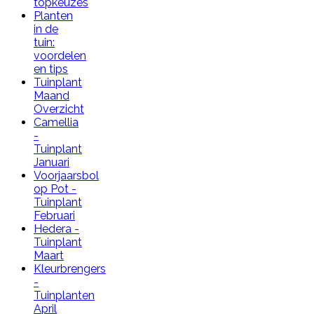
topkeuzes
Planten
in de
tuin:
voordelen
en tips
Tuinplant
Maand
Overzicht
Camellia
-
Tuinplant
Januari
Voorjaarsbol
op Pot -
Tuinplant
Februari
Hedera -
Tuinplant
Maart
Kleurbrengers
-
Tuinplanten
April