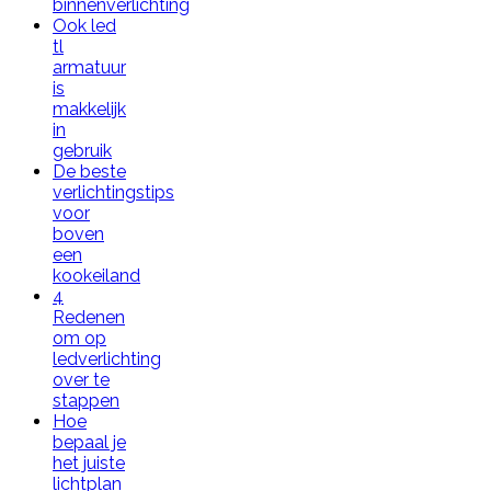
binnenverlichting
Ook led
tl
armatuur
is
makkelijk
in
gebruik
De beste
verlichtingstips
voor
boven
een
kookeiland
4
Redenen
om op
ledverlichting
over te
stappen
Hoe
bepaal je
het juiste
lichtplan