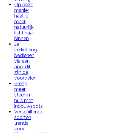
Op deze
manier
haal je
meer
natuurlijk
licht naar
binnen
Je
verlichting
bedienen
via een
app: dit
zijn de
voordelen
Breng
meer
sfeer in
huis met
inbouwspots
Verschillende
soorten
trends
voor