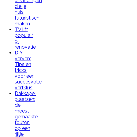
uitvindingen
die je
huis
futuristisch
maken
TV lift
populair
bij
renovatie
DIY
verven:
Tips en
tricks
voor een
succesvolle
verfklus
Dakkapel
plaatsen:
de
meest
gemaakte
fouten
op een
rijtje