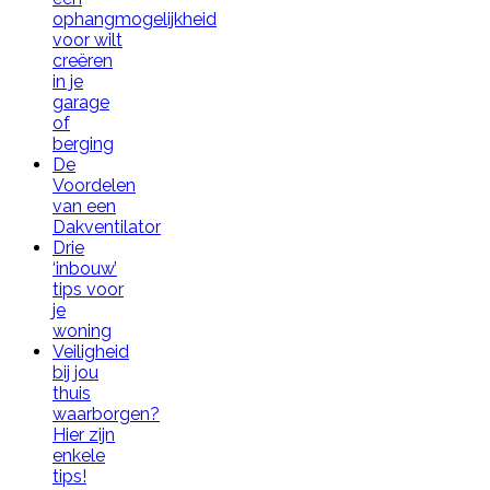
ophangmogelijkheid
voor wilt
creëren
in je
garage
of
berging
De
Voordelen
van een
Dakventilator
Drie
‘inbouw’
tips voor
je
woning
Veiligheid
bij jou
thuis
waarborgen?
Hier zijn
enkele
tips!