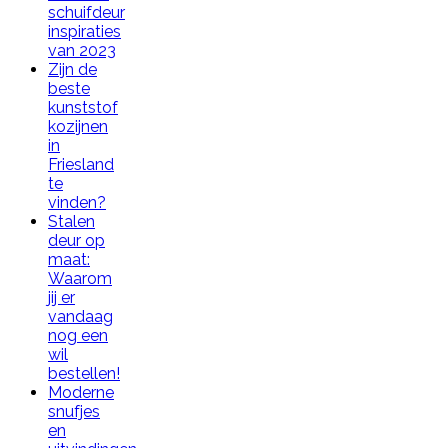
schuifdeur
inspiraties
van 2023
Zijn de
beste
kunststof
kozijnen
in
Friesland
te
vinden?
Stalen
deur op
maat:
Waarom
jij er
vandaag
nog een
wil
bestellen!
Moderne
snufjes
en