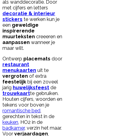
als wanddecoratie. Door
met cijfers en letters
decoratie & interieur
stickers
te werken kun je
een
geweldige
inspirerende
muurteksten
creeeren en
aanpassen
wanneer je
maar wilt.
Ontwerp
placemats
door
restaurant
menukaarten
uit te
vergroten
of extra
feestelijk
bij een zoveel
jarig
huwelijksfeest
de
trouwkaart
te gebruiken.
Houten cijfers, woorden en
tekens voor boven je
romantische bed
,
gerechten in tekst in de
keuken
, HO2 in de
badkamer
, verzin het maar.
Voor
verjaardagen
,