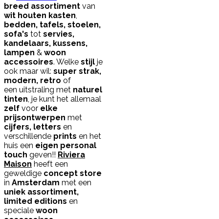
breed assortiment
van
wit houten kasten
,
bedden, tafels, stoelen,
sofa's
tot
servies,
kandelaars, kussens,
lampen
&
woon
accessoires
. Welke
stijl
je
ook maar wil:
super strak,
modern, retro
of
een uitstraling met
naturel
tinten
, je kunt het allemaal
zelf
voor
elke
prijs
ontwerpen
met
cijfers, letters
en
verschillende
prints
en het
huis een
eigen personal
touch
geven!!
Riviera
Maison
heeft een
geweldige
concept store
in
Amsterdam
met een
uniek assortiment,
limited editions
en
speciale
woon