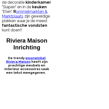
de decoratie
kinderkamer
"Slapen" en in de
keuken
"Eten".
R
ommelmarkten &
Marktplaats
zijn geweldige
plekken waar je de meest
fantastische
vondsten
kunt doen!!
Riviera Maison
Inrichting
De trendy
woonwinkel
Riviera Maison
heeft zijn
prachtige meubels en
interieur accessoires vaak
een tekst meegegeven.