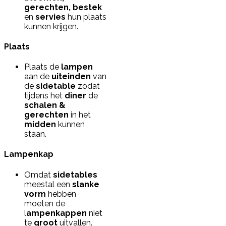
gerechten, bestek
en
servies
hun plaats
kunnen krijgen.
Plaats
Plaats de
lampen
aan de
uiteinden
van
de
sidetable
zodat
tijdens het
diner
de
schalen &
gerechten
in het
midden
kunnen
staan.
Lampenkap
Omdat
sidetables
meestal een
slanke
vorm
hebben
moeten de
l
ampenkappen
niet
te
groot
uitvallen.